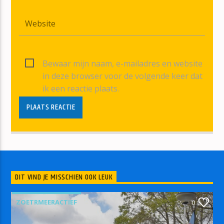
Bewaar mijn naam, e-mailadres en website
in deze browser voor de volgende keer dat
ik een reactie plaats.
DIT VIND JE MISSCHIEN OOK LEUK
ZOETRMEERACTIEF
0