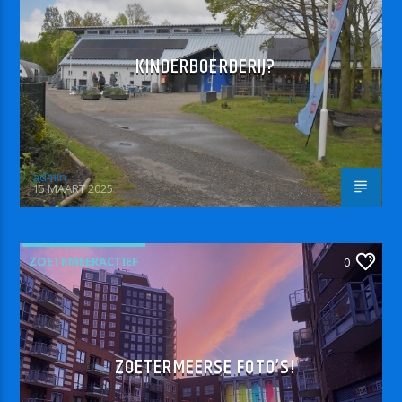
KINDERBOERDERIJ?
admin
15 MAART 2025
ZOETRMEERACTIEF
0
ZOETERMEERSE FOTO’S!