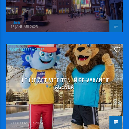
admin
18 JANUARI 2025
ZOETRMEERACTIEF
0
LEUKE ACTIVITEITEN IN DE VAKANTIE
AGENDA
21 DECEMBER 2024