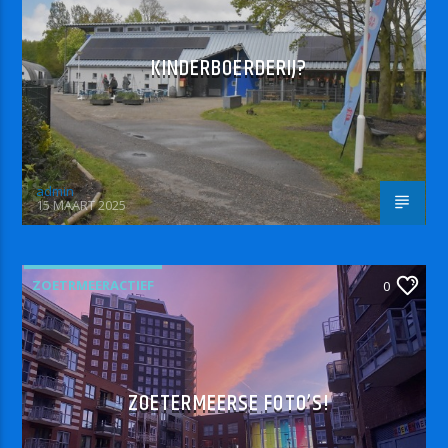
KINDERBOERDERIJ?
admin
15 MAART 2025
ZOETRMEERACTIEF
0
ZOETERMEERSE FOTO’S!