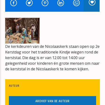
T FUST VOL MUZIEK
ARNOLD OVERHAART
mz-radio
De kerkdeuren van de Nicolaaskerk staan open op 2e
Kerstdag voor het traditionele Kindje wiegen rond de
kerststal. Die dag is er van 12.00 tot 14.00 uur
gelegenheid voor kinderen én grote mensen om naar
de kerststal in de Nicolaaskerk te komen kijken.
AUTEUR
ARCHIEF VAN DE AUTEUR