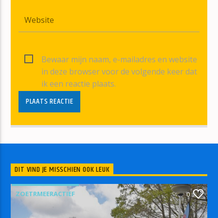
Bewaar mijn naam, e-mailadres en website
in deze browser voor de volgende keer dat
ik een reactie plaats.
DIT VIND JE MISSCHIEN OOK LEUK
ZOETRMEERACTIEF
0