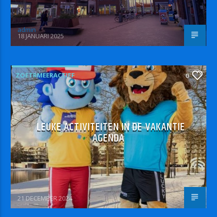
admin
18 JANUARI 2025
ZOETRMEERACTIEF
0
LEUKE ACTIVITEITEN IN DE VAKANTIE
AGENDA
21 DECEMBER 2024