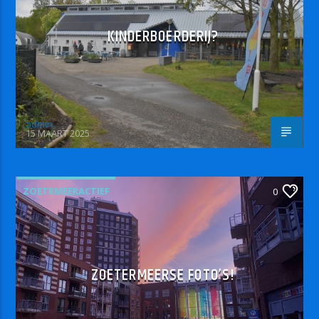
KINDERBOERDERIJ?
admin
15 MAART 2025
ZOETRMEERACTIEF
0
ZOETERMEERSE FOTO’S!