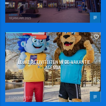
admin
18 JANUARI 2025
ZOETRMEERACTIEF
0
LEUKE ACTIVITEITEN IN DE VAKANTIE
AGENDA
21 DECEMBER 2024