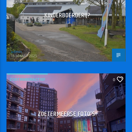
KINDERBOERDERIJ?
admin
15 MAART 2025
ZOETRMEERACTIEF
0
ZOETERMEERSE FOTO’S!