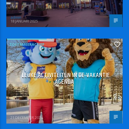
admin
18 JANUARI 2025
ZOETRMEERACTIEF
0
LEUKE ACTIVITEITEN IN DE VAKANTIE
AGENDA
21 DECEMBER 2024