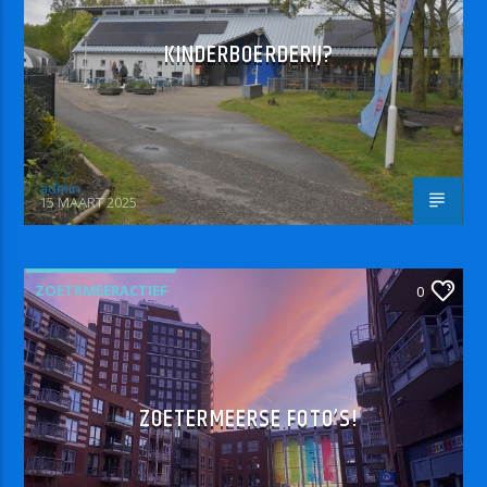
KINDERBOERDERIJ?
admin
15 MAART 2025
ZOETRMEERACTIEF
0
ZOETERMEERSE FOTO’S!