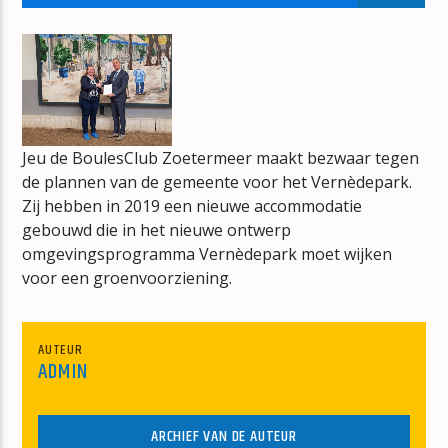
GET UP! (BEFORE THE NIGHT IS OVER)
TECHNOTRONIC
Jeu de BoulesClub Zoetermeer maakt bezwaar tegen
de plannen van de gemeente voor het Vernèdepark.
mz-radio
Zij hebben in 2019 een nieuwe accommodatie
gebouwd die in het nieuwe ontwerp
omgevingsprogramma Vernèdepark moet wijken
voor een groenvoorziening.
AUTEUR
ADMIN
ARCHIEF VAN DE AUTEUR