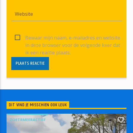
Bewaar mijn naam, e-mailadres en website
in deze browser voor de volgende keer dat
ik een reactie plaats.
DIT VIND JE MISSCHIEN OOK LEUK
ZOETRMEERACTIEF
0