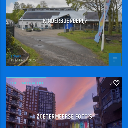
KINDERBOERDERIJ?
admin
15 MAART 2025
ZOETRMEERACTIEF
0
ZOETERMEERSE FOTO’S!