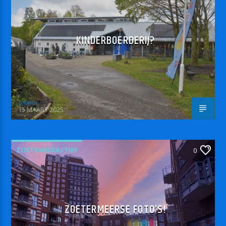
KINDERBOERDERIJ?
admin
15 MAART 2025
ZOETRMEERACTIEF
0
ZOETERMEERSE FOTO’S!