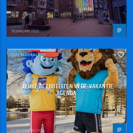
admin
18 JANUARI 2025
ZOETRMEERACTIEF
0
LEUKE ACTIVITEITEN IN DE VAKANTIE
AGENDA
21 DECEMBER 2024