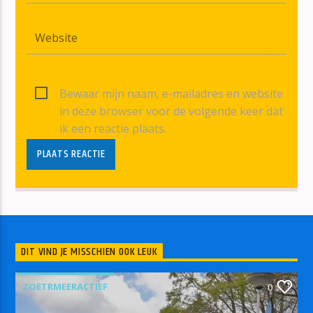
Bewaar mijn naam, e-mailadres en website
in deze browser voor de volgende keer dat
ik een reactie plaats.
DIT VIND JE MISSCHIEN OOK LEUK
ZOETRMEERACTIEF
0