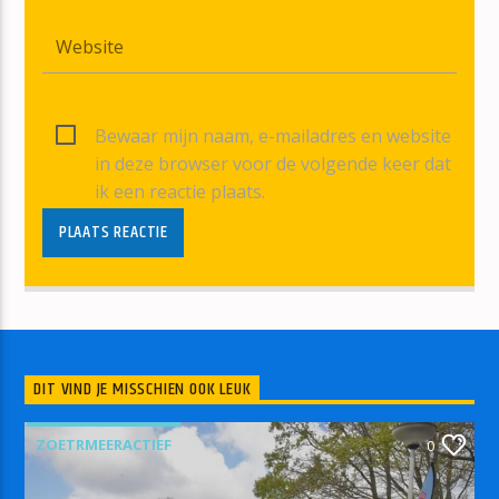
Bewaar mijn naam, e-mailadres en website
in deze browser voor de volgende keer dat
ik een reactie plaats.
DIT VIND JE MISSCHIEN OOK LEUK
ZOETRMEERACTIEF
0