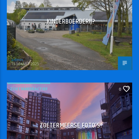
KINDERBOERDERIJ?
admin
15 MAART 2025
ZOETRMEERACTIEF
0
ZOETERMEERSE FOTO’S!