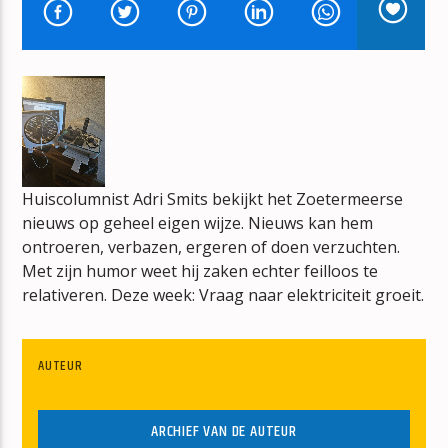
TOP 40 VAN TOEN
PETER VOS
mz-radio
Huiscolumnist Adri Smits bekijkt het Zoetermeerse
nieuws op geheel eigen wijze. Nieuws kan hem
ontroeren, verbazen, ergeren of doen verzuchten.
Met zijn humor weet hij zaken echter feilloos te
relativeren. Deze week: Vraag naar elektriciteit groeit.
AUTEUR
ARCHIEF VAN DE AUTEUR