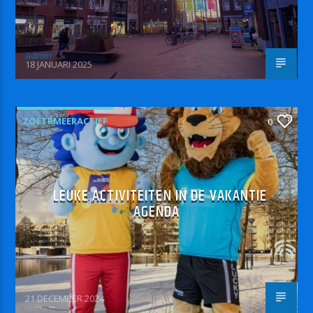
admin
18 JANUARI 2025
ZOETRMEERACTIEF
0
LEUKE ACTIVITEITEN IN DE VAKANTIE
AGENDA
21 DECEMBER 2024