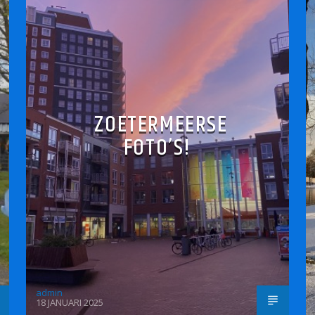
ZOETERMEERSE
FOTO’S!
admin
18 JANUARI 2025