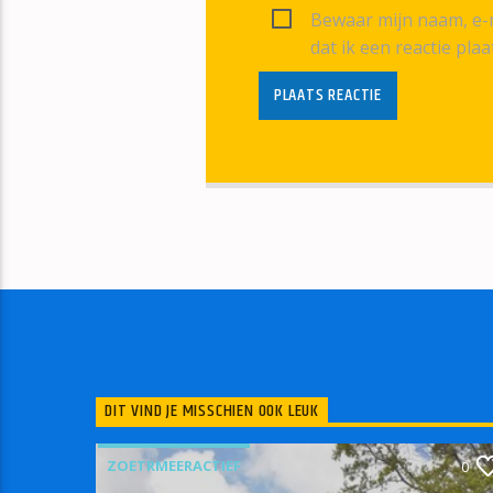
Bewaar mijn naam, e-m
dat ik een reactie plaa
DIT VIND JE MISSCHIEN OOK LEUK
ZOETRMEERACTIEF
0