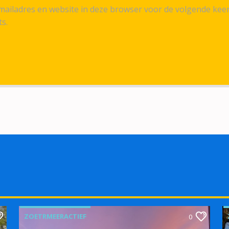
ailadres en website in deze browser voor de volgende kee
ts.
ZOETRMEERACTIEF
0