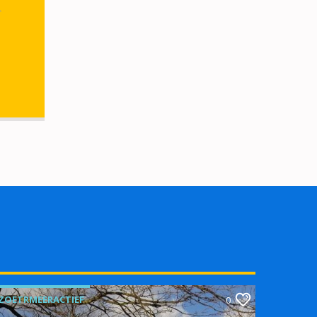
r
ZOETRMEERACTIEF
0