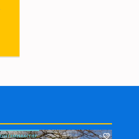
r
ZOETRMEERACTIEF
0