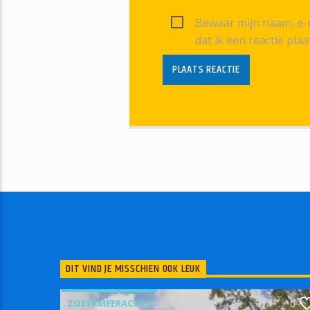
Bewaar mijn naam, e-m
dat ik een reactie plaa
DIT VIND JE MISSCHIEN OOK LEUK
ZOETRMEERACTIEF
0