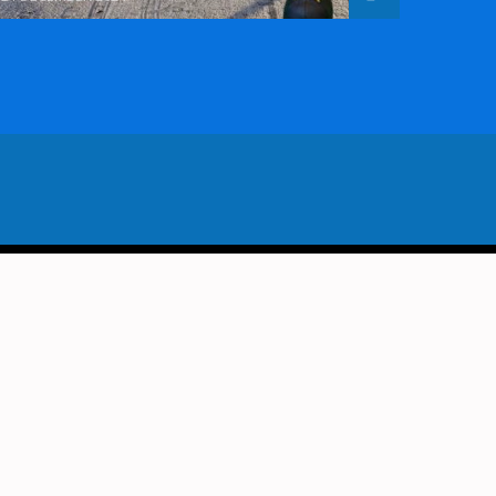
VORIG BERICHT
E IRONIEKJE: MENTALE ZIEKTE
IN SAMENLEVING