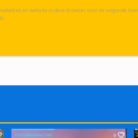
ailadres en website in deze browser voor de volgende kee
ts.
ZOETRMEERACTIEF
0