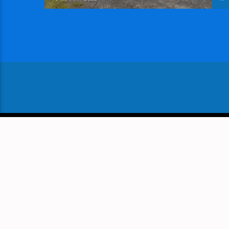
VOLGEND BERICHT
HET LOKALE IRONIEKJE: MEN
IN SAMENLEVING