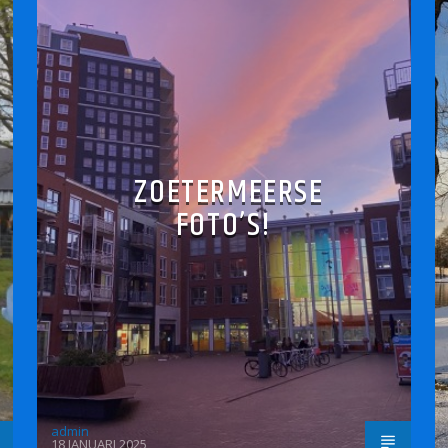
ZOETERMEERSE
FOTO’S!
admin
18 JANUARI 2025