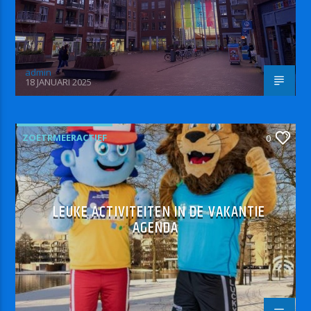
admin
18 JANUARI 2025
ZOETRMEERACTIEF
0
LEUKE ACTIVITEITEN IN DE VAKANTIE
AGENDA