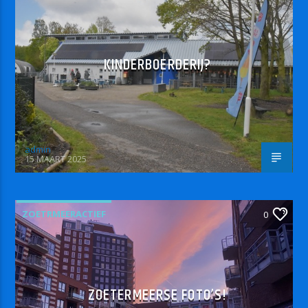
KINDERBOERDERIJ?
admin
15 MAART 2025
ZOETRMEERACTIEF
0
ZOETERMEERSE FOTO’S!