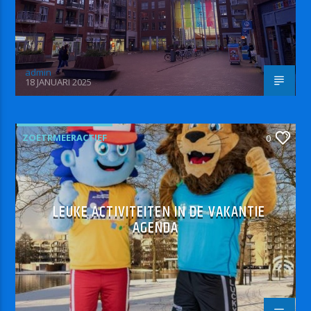
admin
18 JANUARI 2025
ZOETRMEERACTIEF
0
LEUKE ACTIVITEITEN IN DE VAKANTIE
AGENDA