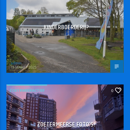
KINDERBOERDERIJ?
admin
15 MAART 2025
ZOETRMEERACTIEF
0
ZOETERMEERSE FOTO’S!