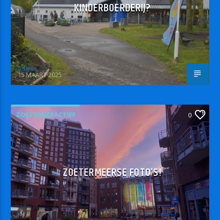
KINDERBOERDERIJ?
admin
15 MAART 2025
ZOETRMEERACTIEF
0
ZOETERMEERSE FOTO’S!