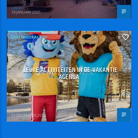
admin
18 JANUARI 2025
ZOETRMEERACTIEF
0
LEUKE ACTIVITEITEN IN DE VAKANTIE
AGENDA
21 DECEMBER 2024