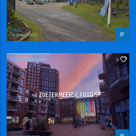
admin
15 MAART 2025
ZOETRMEERACTIEF
0
ZOETERMEERSE FOTO’S!
admin