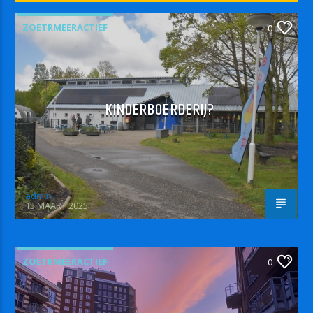
ZOETRMEERACTIEF
0
KINDERBOERDERIJ?
admin
15 MAART 2025
ZOETRMEERACTIEF
0