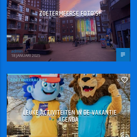
ZOETERMEERSE FOTO’S!
admin
18 JANUARI 2025
ZOETRMEERACTIEF
0
LEUKE ACTIVITEITEN IN DE VAKANTIE
AGENDA