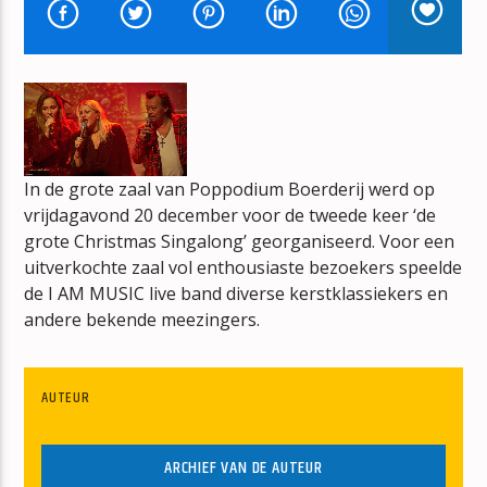
SPECIALE AANBIEDING
DE NED TOP 40 SPECIALE AANBIEDING
In de grote zaal van Poppodium Boerderij werd op
mz-radio
vrijdagavond 20 december voor de tweede keer ‘de
grote Christmas Singalong’ georganiseerd. Voor een
uitverkochte zaal vol enthousiaste bezoekers speelde
de I AM MUSIC live band diverse kerstklassiekers en
andere bekende meezingers.
AUTEUR
ARCHIEF VAN DE AUTEUR