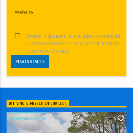
Bewaar mijn naam, e-mailadres en website
in deze browser voor de volgende keer dat
ik een reactie plaats.
DIT VIND JE MISSCHIEN OOK LEUK
ZOETRMEERACTIEF
0