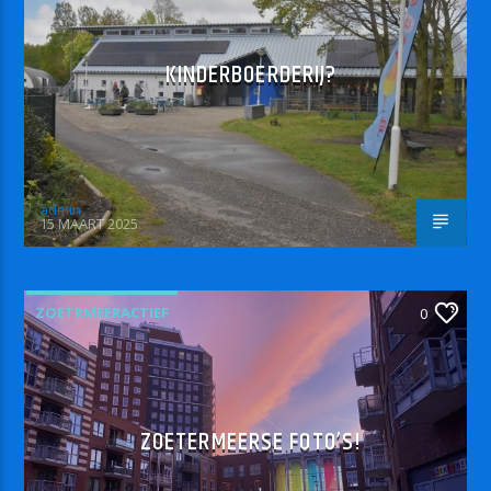
KINDERBOERDERIJ?
admin
15 MAART 2025
ZOETRMEERACTIEF
0
ZOETERMEERSE FOTO’S!