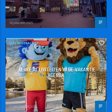
admin
18 JANUARI 2025
ZOETRMEERACTIEF
0
LEUKE ACTIVITEITEN IN DE VAKANTIE
AGENDA
21 DECEMBER 2024