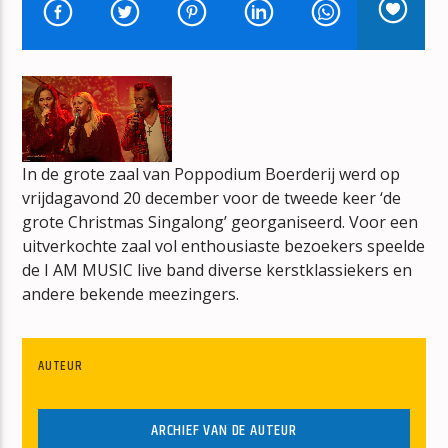
BONT
JAN BERG
In de grote zaal van Poppodium Boerderij werd op
mz-radio
vrijdagavond 20 december voor de tweede keer ‘de
grote Christmas Singalong’ georganiseerd. Voor een
uitverkochte zaal vol enthousiaste bezoekers speelde
de I AM MUSIC live band diverse kerstklassiekers en
andere bekende meezingers.
AUTEUR
ARCHIEF VAN DE AUTEUR