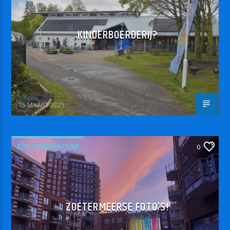
KINDERBOERDERIJ?
admin
15 MAART 2025
ZOETRMEERACTIEF
0
ZOETERMEERSE FOTO’S!