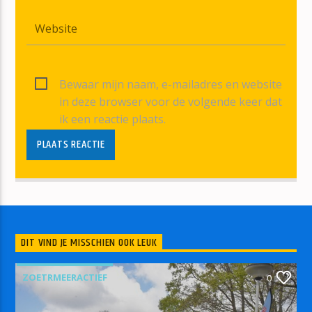
Bewaar mijn naam, e-mailadres en website
in deze browser voor de volgende keer dat
ik een reactie plaats.
DIT VIND JE MISSCHIEN OOK LEUK
ZOETRMEERACTIEF
0