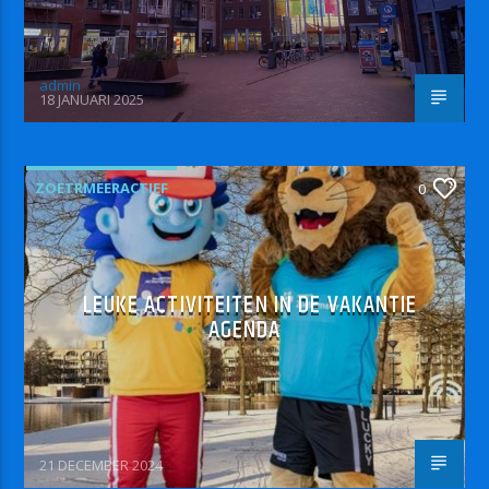
admin
18 JANUARI 2025
ZOETRMEERACTIEF
0
LEUKE ACTIVITEITEN IN DE VAKANTIE
AGENDA
21 DECEMBER 2024