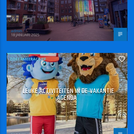
admin
18 JANUARI 2025
ZOETRMEERACTIEF
0
LEUKE ACTIVITEITEN IN DE VAKANTIE
AGENDA