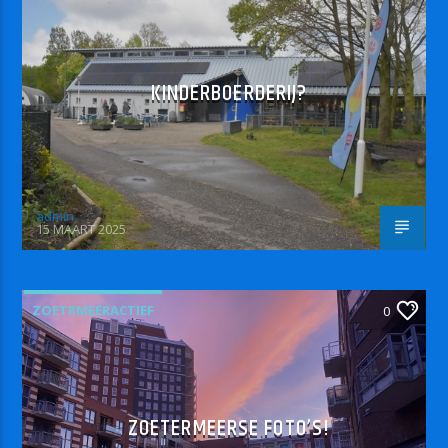
KINDERBOERDERIJ?
admin
15 MAART 2025
ZOETRMEERACTIEF
0
ZOETERMEERSE FOTO’S!