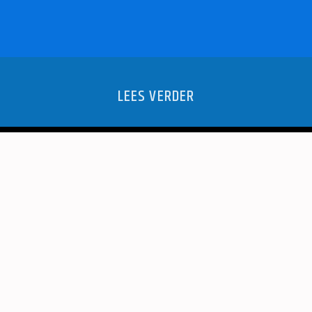
LEES VERDER
 DE JEUGD
GRAND P