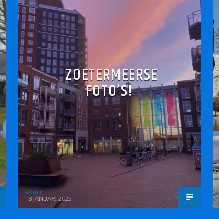
ZOETERMEERSE
FOTO’S!
admin
18 JANUARI 2025