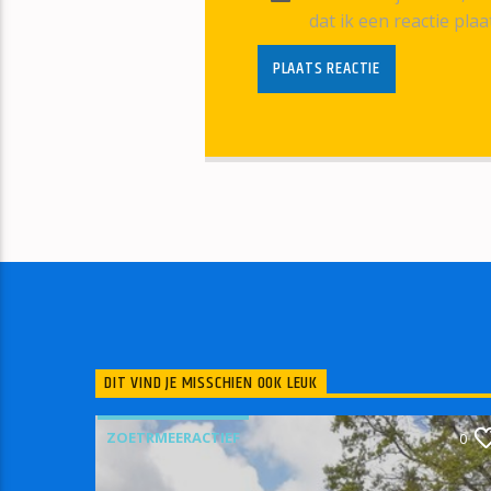
dat ik een reactie plaa
DIT VIND JE MISSCHIEN OOK LEUK
ZOETRMEERACTIEF
0