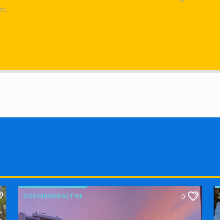
ts.
ZOETRMEERACTIEF
0