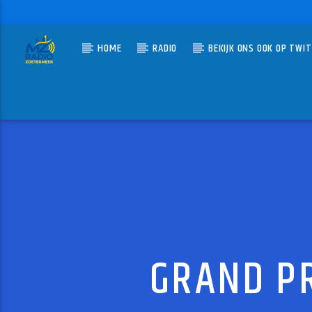
HOME
RADIO
BEKIJK ONS OOK OP TWI
HUIDIG N
MZ-RADIO
CHINA 
DAVID BO
GRAND PR