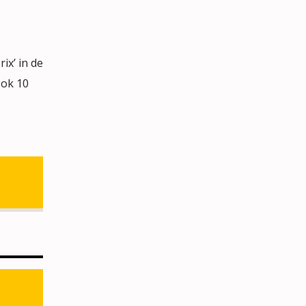
x’ in de
ook 10