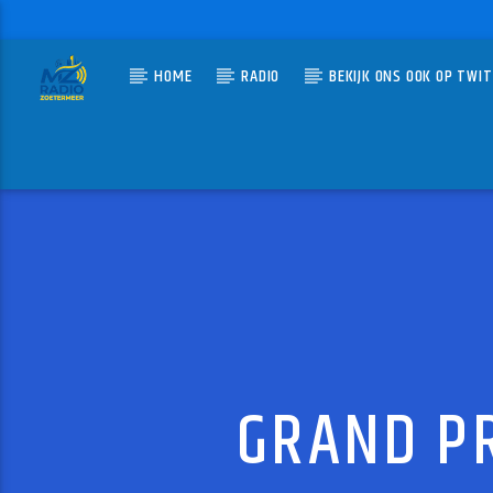
HOME
RADIO
BEKIJK ONS OOK OP TWI
HUIDIG N
MZ-RADIO
DE JU
WIM DE 
GRAND PR