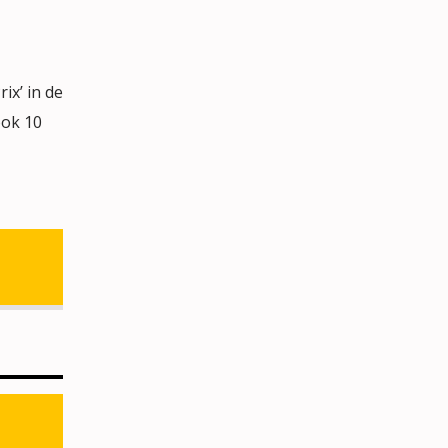
x’ in de
ook 10