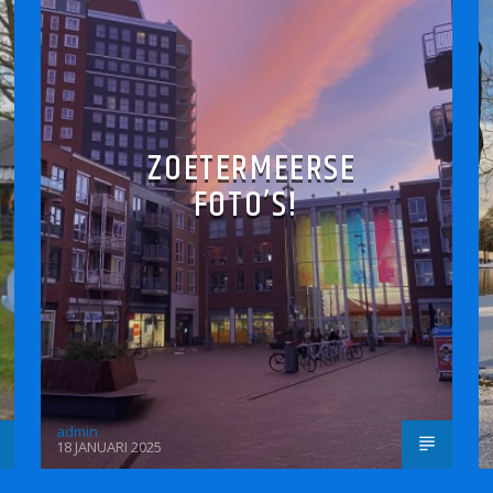
ZOETERMEERSE
FOTO’S!
admin
18 JANUARI 2025