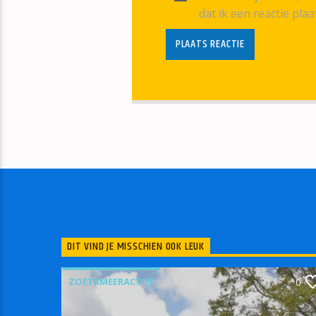
dat ik een reactie plaa
DIT VIND JE MISSCHIEN OOK LEUK
ZOETRMEERACTIEF
0