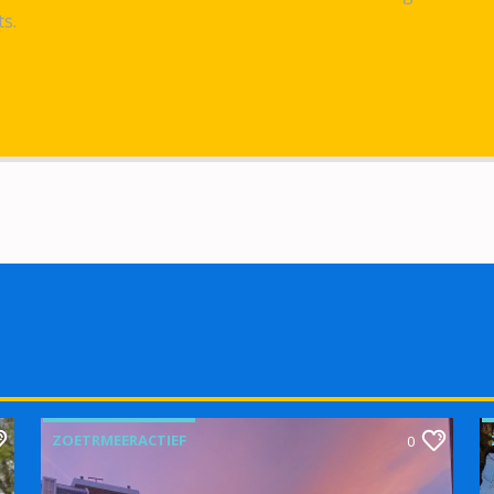
ts.
ZOETRMEERACTIEF
0