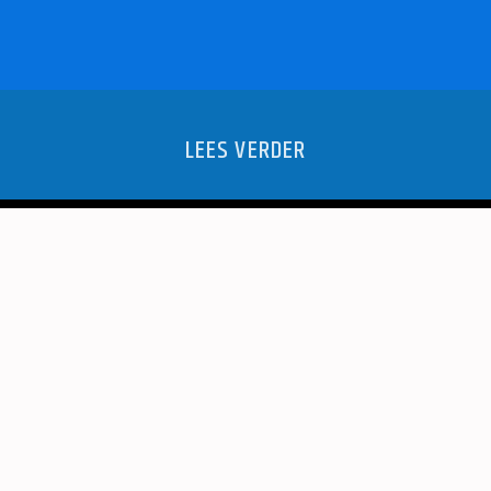
LEES VERDER
 DE JEUGD
GRAND P