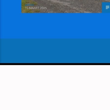
admin
15 MAART 2025
VOLGEND BERICHT
GOED VOORNEMEN: SPO