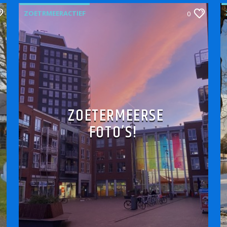
ZOETRMEERACTIEF
0
ZOETERMEERSE
FOTO’S!