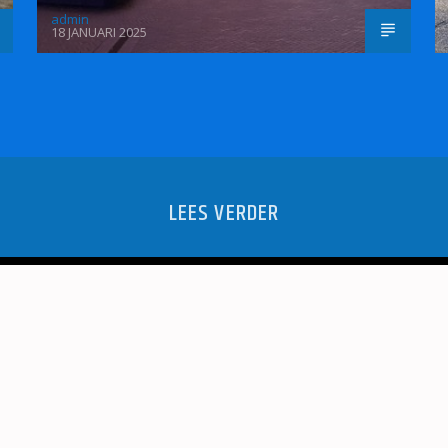
admin
18 JANUARI 2025
LEES VERDER
RTEN!
GOED