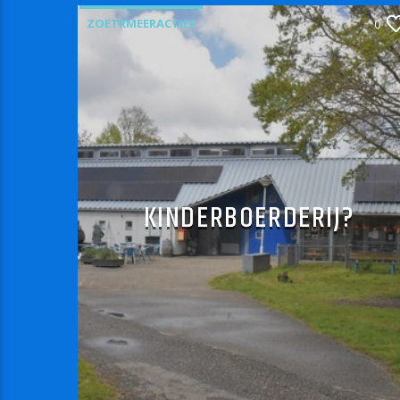
ZOETRMEERACTIEF
0
KINDERBOERDERIJ?