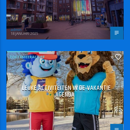
admin
18 JANUARI 2025
ZOETRMEERACTIEF
0
LEUKE ACTIVITEITEN IN DE VAKANTIE
AGENDA