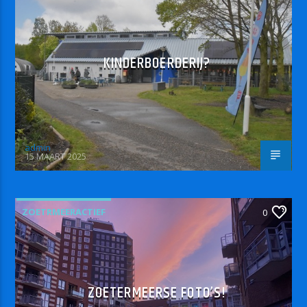
KINDERBOERDERIJ?
admin
15 MAART 2025
ZOETRMEERACTIEF
0
ZOETERMEERSE FOTO’S!