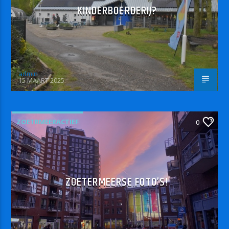
KINDERBOERDERIJ?
admin
15 MAART 2025
ZOETRMEERACTIEF
0
ZOETERMEERSE FOTO’S!