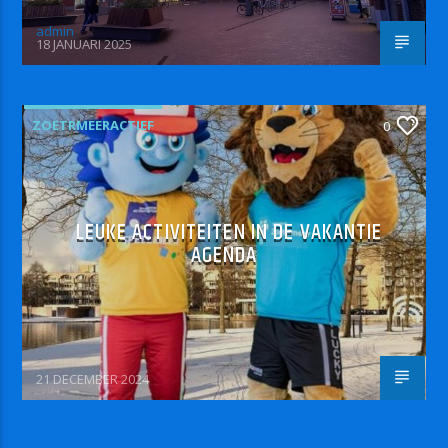
admin
18 JANUARI 2025
ZOETRMEERACTIEF
0
LEUKE ACTIVITEITEN IN DE VAKANTIE
AGENDA
21 DECEMBER 2024