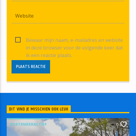
Bewaar mijn naam, e-mailadres en website
in deze browser voor de volgende keer dat
ik een reactie plaats.
DIT VIND JE MISSCHIEN OOK LEUK
ZOETRMEERACTIEF
0