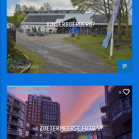
KINDERBOERDERIJ?
admin
15 MAART 2025
ZOETRMEERACTIEF
0
ZOETERMEERSE FOTO’S!