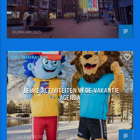
admin
18 JANUARI 2025
ZOETRMEERACTIEF
0
LEUKE ACTIVITEITEN IN DE VAKANTIE
AGENDA
21 DECEMBER 2024