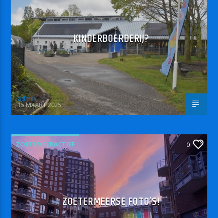
KINDERBOERDERIJ?
admin
15 MAART 2025
ZOETRMEERACTIEF
0
ZOETERMEERSE FOTO’S!