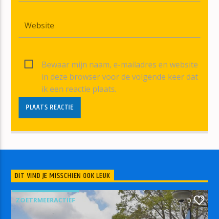
Bewaar mijn naam, e-mailadres en website
in deze browser voor de volgende keer dat
ik een reactie plaats.
DIT VIND JE MISSCHIEN OOK LEUK
ZOETRMEERACTIEF
0