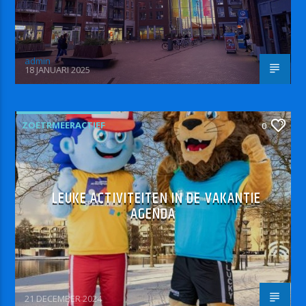
admin
18 JANUARI 2025
ZOETRMEERACTIEF
0
LEUKE ACTIVITEITEN IN DE VAKANTIE
AGENDA
21 DECEMBER 2024