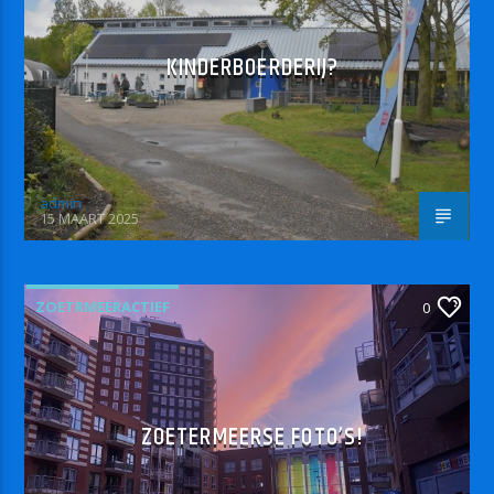
KINDERBOERDERIJ?
admin
15 MAART 2025
ZOETRMEERACTIEF
0
ZOETERMEERSE FOTO’S!