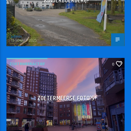
KINDERBOERDERIJ?
admin
15 MAART 2025
ZOETRMEERACTIEF
0
ZOETERMEERSE FOTO’S!