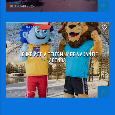
admin
18 JANUARI 2025
ZOETRMEERACTIEF
0
LEUKE ACTIVITEITEN IN DE VAKANTIE
AGENDA
21 DECEMBER 2024