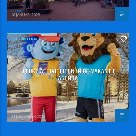
admin
18 JANUARI 2025
ZOETRMEERACTIEF
0
LEUKE ACTIVITEITEN IN DE VAKANTIE
AGENDA
21 DECEMBER 2024