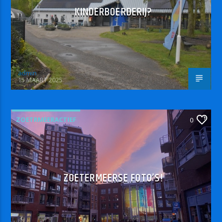
KINDERBOERDERIJ?
admin
15 MAART 2025
ZOETRMEERACTIEF
0
ZOETERMEERSE FOTO’S!