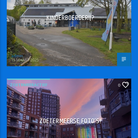
KINDERBOERDERIJ?
admin
15 MAART 2025
ZOETRMEERACTIEF
0
ZOETERMEERSE FOTO’S!