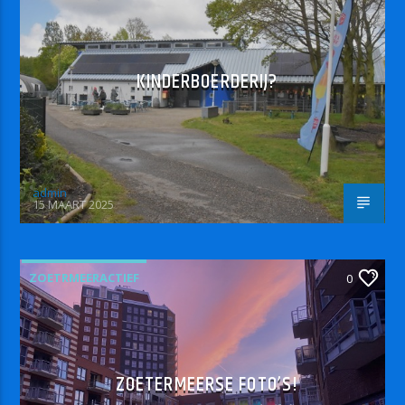
KINDERBOERDERIJ?
admin
15 MAART 2025
ZOETRMEERACTIEF
0
ZOETERMEERSE FOTO’S!