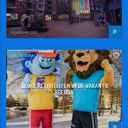
admin
18 JANUARI 2025
ZOETRMEERACTIEF
0
LEUKE ACTIVITEITEN IN DE VAKANTIE
AGENDA