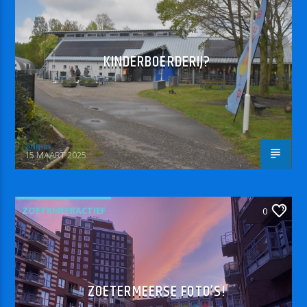
KINDERBOERDERIJ?
admin
15 MAART 2025
ZOETRMEERACTIEF
0
ZOETERMEERSE FOTO’S!