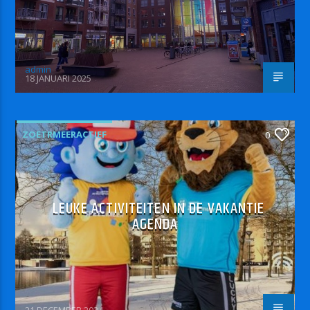
admin
18 JANUARI 2025
ZOETRMEERACTIEF
0
LEUKE ACTIVITEITEN IN DE VAKANTIE
AGENDA