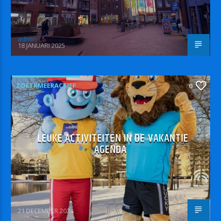
admin
18 JANUARI 2025
ZOETRMEERACTIEF
0
LEUKE ACTIVITEITEN IN DE VAKANTIE
AGENDA
21 DECEMBER 2024