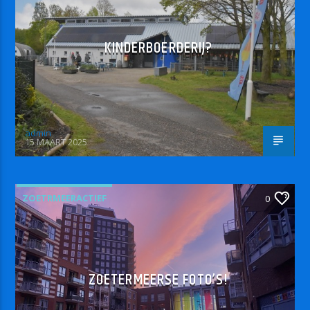
KINDERBOERDERIJ?
admin
15 MAART 2025
ZOETRMEERACTIEF
0
ZOETERMEERSE FOTO’S!