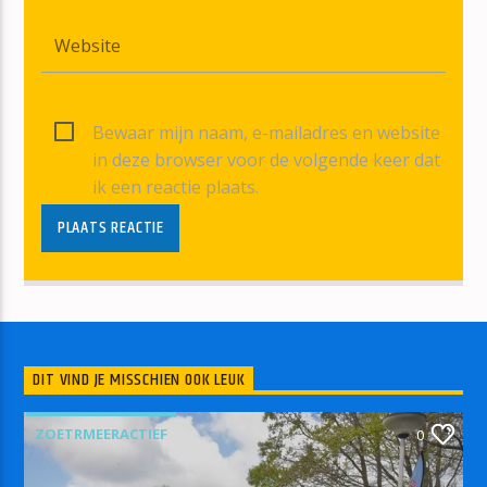
Bewaar mijn naam, e-mailadres en website
in deze browser voor de volgende keer dat
ik een reactie plaats.
DIT VIND JE MISSCHIEN OOK LEUK
ZOETRMEERACTIEF
0