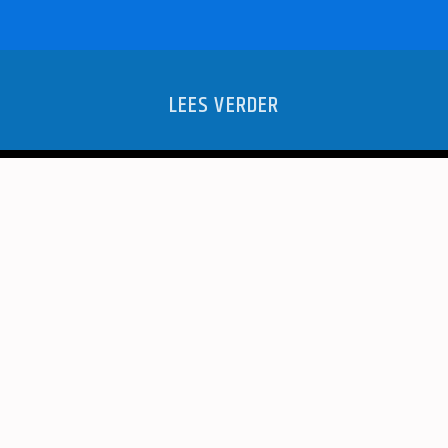
LEES VERDER
 KIDS
CKC 