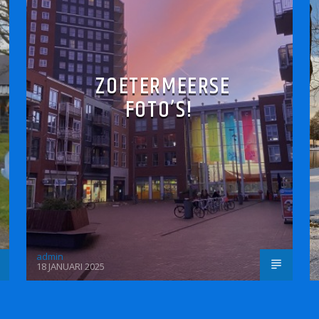
ZOETERMEERSE
FOTO’S!
admin
18 JANUARI 2025