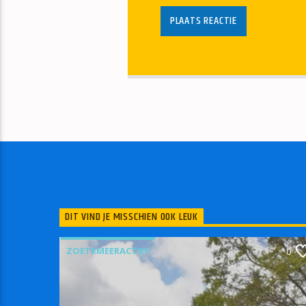
DIT VIND JE MISSCHIEN OOK LEUK
ZOETRMEERACTIEF
0