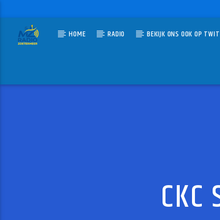
HOME
RADIO
BEKIJK ONS OOK OP TWI
HUIDIG N
MZ-RADIO
DE CO
DE RUITE
CKC 