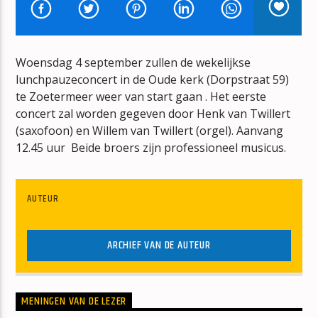
DE START VAN DE NACHT
HENK BRES
Woensdag 4 september zullen de wekelijkse
lunchpauzeconcert in de Oude kerk (Dorpstraat 59)
te Zoetermeer weer van start gaan . Het eerste
concert zal worden gegeven door Henk van Twillert
(saxofoon) en Willem van Twillert (orgel). Aanvang
mz-radio
12.45 uur Beide broers zijn professioneel musicus.
AUTEUR
ARCHIEF VAN DE AUTEUR
MENINGEN VAN DE LEZER