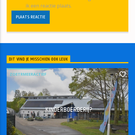
ik een reactie plaats.
DIT VIND JE MISSCHIEN OOK LEUK
ZOETRMEERACTIEF
0
KINDERBOERDERIJ?