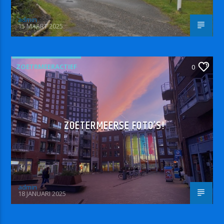
admin
15 MAART 2025
ZOETRMEERACTIEF
0
ZOETERMEERSE FOTO’S!
admin
18 JANUARI 2025