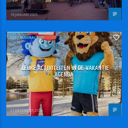
admin
18 JANUARI 2025
ZOETRMEERACTIEF
0
LEUKE ACTIVITEITEN IN DE VAKANTIE
AGENDA
21 DECEMBER 2024