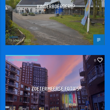
KINDERBOERDERIJ?
admin
15 MAART 2025
ZOETRMEERACTIEF
0
ZOETERMEERSE FOTO’S!