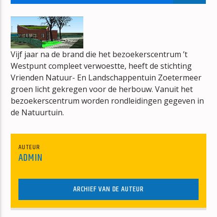
ANGEL OF HARLEM
U2
Vijf jaar na de brand die het bezoekerscentrum ’t
Westpunt compleet verwoestte, heeft de stichting
Vrienden Natuur- En Landschappentuin Zoetermeer
groen licht gekregen voor de herbouw. Vanuit het
mz-radio
bezoekerscentrum worden rondleidingen gegeven in
de Natuurtuin.
AUTEUR
ADMIN
ARCHIEF VAN DE AUTEUR