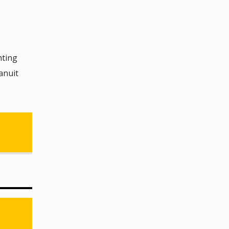
hting
anuit