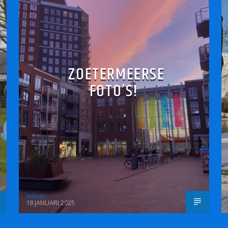
ZOETERMEERSE
FOTO’S!
admin
18 JANUARI 2025