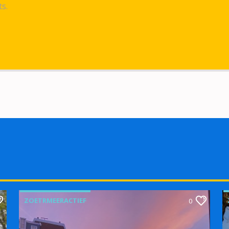
ts.
ZOETRMEERACTIEF
0