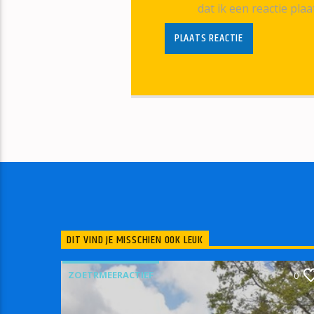
dat ik een reactie plaa
DIT VIND JE MISSCHIEN OOK LEUK
ZOETRMEERACTIEF
0