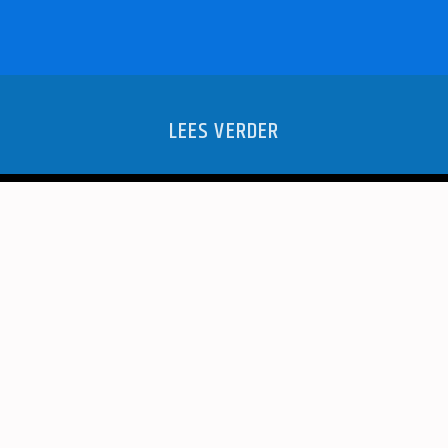
LEES VERDER
TPUNT KAN
BOUW VA