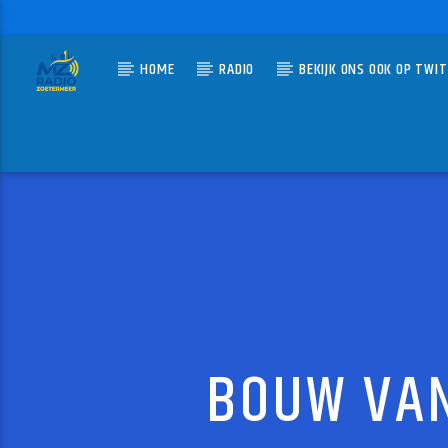
HOME
RADIO
BEKIJK ONS OOK OP TWI
HUIDIG N
MZ-RADIO
THE U
METALLI
BOUW VAN