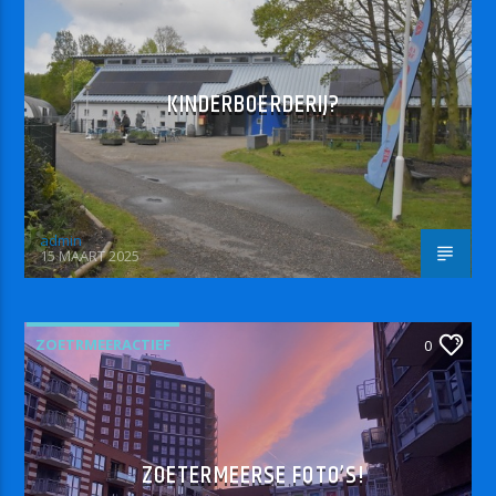
KINDERBOERDERIJ?
admin
15 MAART 2025
ZOETRMEERACTIEF
0
ZOETERMEERSE FOTO’S!