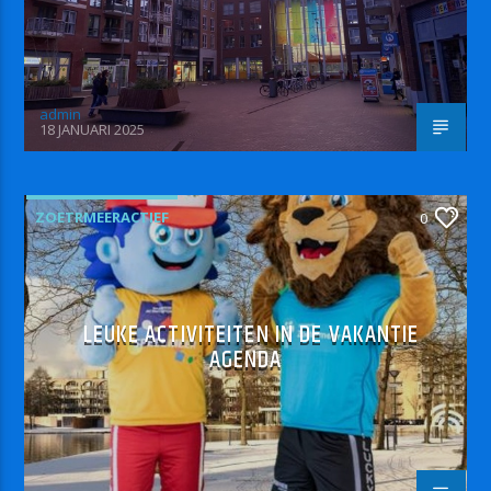
admin
18 JANUARI 2025
ZOETRMEERACTIEF
0
LEUKE ACTIVITEITEN IN DE VAKANTIE
AGENDA