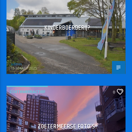
KINDERBOERDERIJ?
admin
15 MAART 2025
ZOETRMEERACTIEF
0
ZOETERMEERSE FOTO’S!