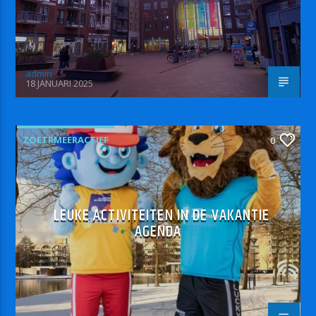
admin
18 JANUARI 2025
ZOETRMEERACTIEF
0
LEUKE ACTIVITEITEN IN DE VAKANTIE
AGENDA