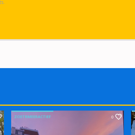
ts.
ZOETRMEERACTIEF
0