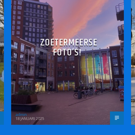
ZOETERMEERSE
FOTO’S!
admin
18 JANUARI 2025