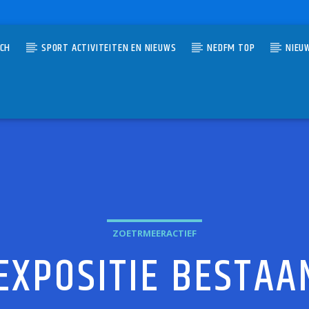
TCH
SPORT ACTIVITEITEN EN NIEUWS
NEDFM TOP
NIEU
UMMER
EM HIGH (THE MONSTARS' ANTHEM)
BUSTA RHYMES, COOLIO, LL COOL J & METHOD MAN
ZOETRMEERACTIEF
EXPOSITIE BESTA