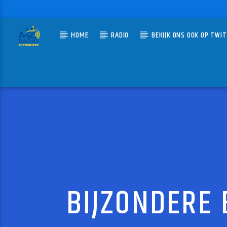
HOME
RADIO
BEKIJK ONS OOK OP TWI
HUIDIG N
MZ-RADIO
HIT '
B REAL, 
BIJZONDERE 