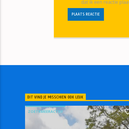
dat ik een reactie plaa
DIT VIND JE MISSCHIEN OOK LEUK
ZOETRMEERACTIEF
0