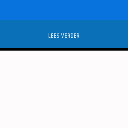
LEES VERDER
ER OPEN
LAATSTE V