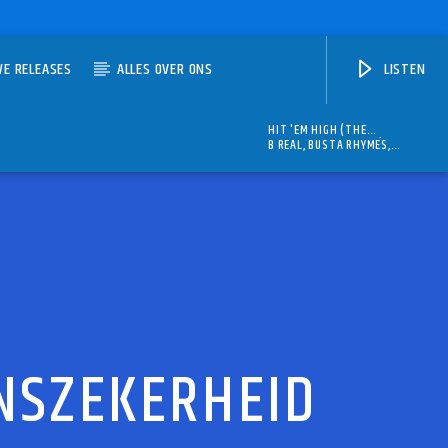
WE RELEASES
ALLES OVER ONS
LISTEN
HIT 'EM HIGH (THE
MONSTARS' ANTHEM)
B REAL, BUSTA RHYMES,
COOLIO, LL COOL J & METHOD
MAN
ANSZEKERHEID