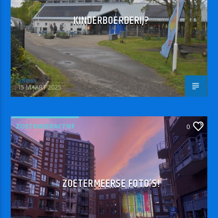
KINDERBOERDERIJ?
admin
15 MAART 2025
ZOETRMEERACTIEF
0
ZOETERMEERSE FOTO’S!