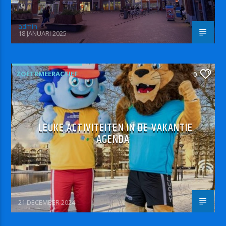
admin
18 JANUARI 2025
ZOETRMEERACTIEF
0
LEUKE ACTIVITEITEN IN DE VAKANTIE
AGENDA
21 DECEMBER 2024