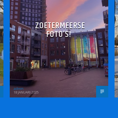
ZOETERMEERSE
FOTO’S!
admin
18 JANUARI 2025