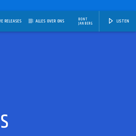
BONT
WE RELEASES
ALLES OVER ONS
LISTEN
JAN BERG
RS