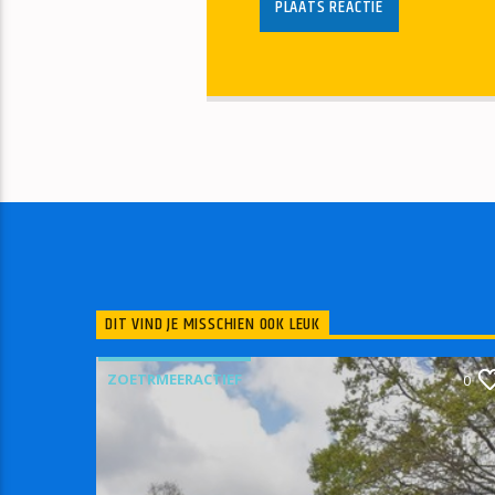
DIT VIND JE MISSCHIEN OOK LEUK
ZOETRMEERACTIEF
0