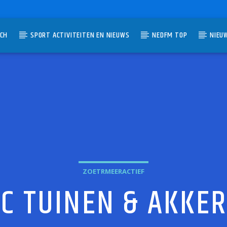
TCH
SPORT ACTIVITEITEN EN NIEUWS
NEDFM TOP
NIEU
UMMER
ZOETRMEERACTIEF
C TUINEN & AKKE