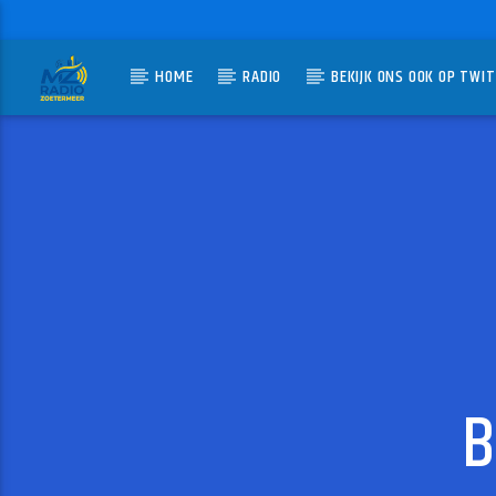
HOME
RADIO
BEKIJK ONS OOK OP TWI
HUIDIG N
MZ-RADIO
BONT
JAN BERG
B