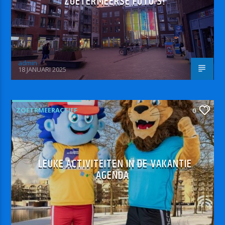
ZOETERMEERSE FOTO’S!
admin
18 JANUARI 2025
ZOETRMEERACTIEF
0
LEUKE ACTIVITEITEN IN DE VAKANTIE
AGENDA