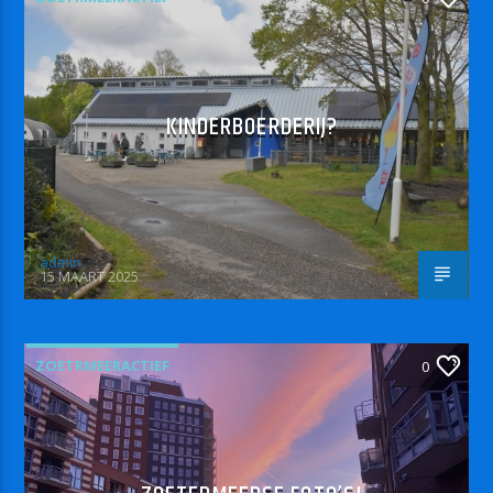
KINDERBOERDERIJ?
admin
15 MAART 2025
ZOETRMEERACTIEF
0