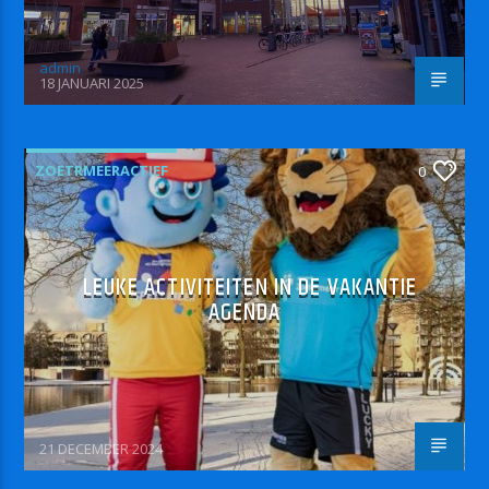
admin
18 JANUARI 2025
ZOETRMEERACTIEF
0
LEUKE ACTIVITEITEN IN DE VAKANTIE
AGENDA
21 DECEMBER 2024