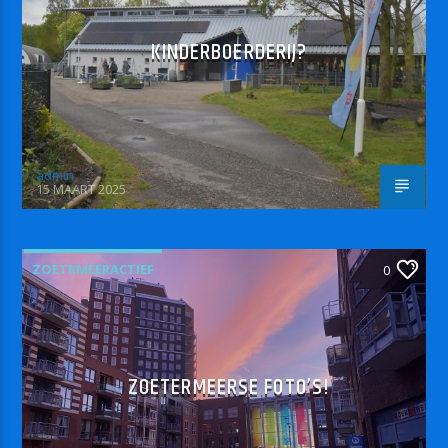
KINDERBOERDERIJ?
admin
15 MAART 2025
ZOETRMEERACTIEF
0
ZOETERMEERSE FOTO’S!