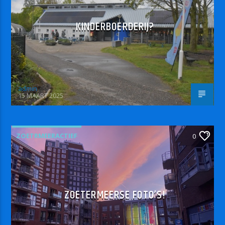
KINDERBOERDERIJ?
admin
15 MAART 2025
ZOETRMEERACTIEF
0
ZOETERMEERSE FOTO’S!