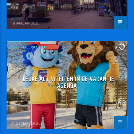
admin
18 JANUARI 2025
ZOETRMEERACTIEF
0
LEUKE ACTIVITEITEN IN DE VAKANTIE
AGENDA
21 DECEMBER 2024