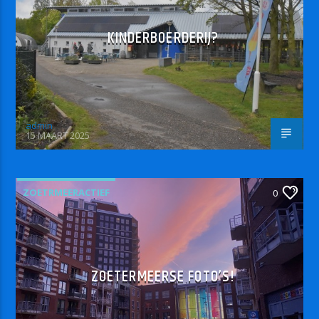
KINDERBOERDERIJ?
admin
15 MAART 2025
ZOETRMEERACTIEF
0
ZOETERMEERSE FOTO’S!