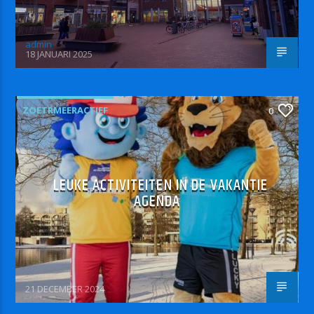
admin
18 JANUARI 2025
ZOETRMEERACTIEF
0
LEUKE ACTIVITEITEN IN DE VAKANTIE
AGENDA
21 DECEMBER 2024