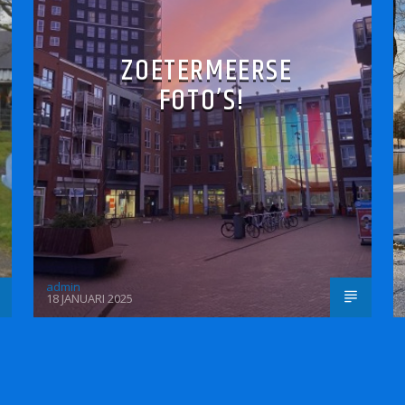
ZOETERMEERSE
FOTO’S!
admin
18 JANUARI 2025