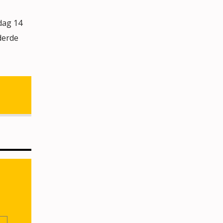
dag 14
derde