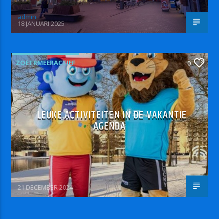
admin
18 JANUARI 2025
ZOETRMEERACTIEF
0
LEUKE ACTIVITEITEN IN DE VAKANTIE
AGENDA
21 DECEMBER 2024