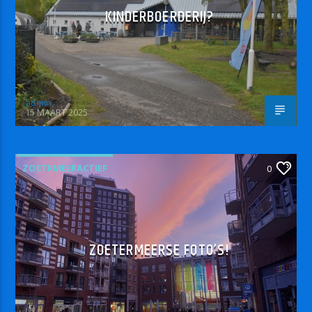
KINDERBOERDERIJ?
admin
15 MAART 2025
ZOETRMEERACTIEF
0
ZOETERMEERSE FOTO’S!