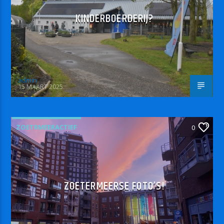
KINDERBOERDERIJ?
admin
15 MAART 2025
ZOETRMEERACTIEF
0
ZOETERMEERSE FOTO’S!