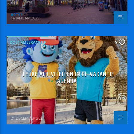
admin
18 JANUARI 2025
ZOETRMEERACTIEF
0
LEUKE ACTIVITEITEN IN DE VAKANTIE
AGENDA
21 DECEMBER 2024