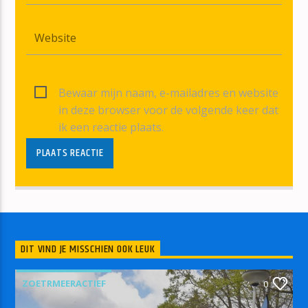
Bewaar mijn naam, e-mailadres en website
in deze browser voor de volgende keer dat
ik een reactie plaats.
DIT VIND JE MISSCHIEN OOK LEUK
ZOETRMEERACTIEF
0