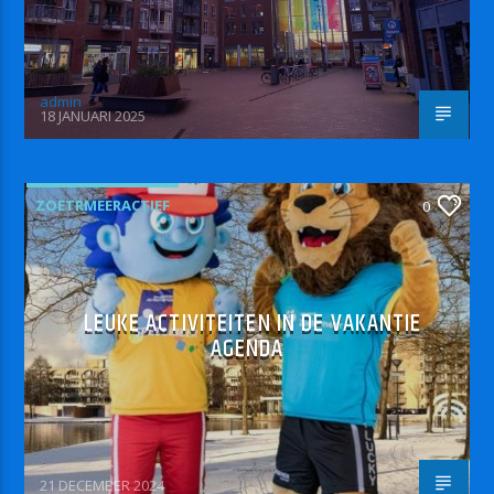
admin
18 JANUARI 2025
ZOETRMEERACTIEF
0
LEUKE ACTIVITEITEN IN DE VAKANTIE
AGENDA
21 DECEMBER 2024