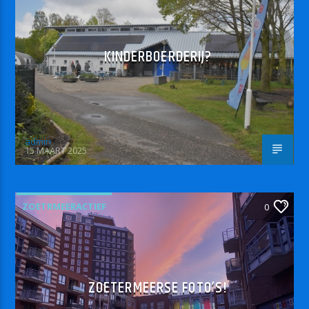
KINDERBOERDERIJ?
admin
15 MAART 2025
ZOETRMEERACTIEF
0
ZOETERMEERSE FOTO’S!